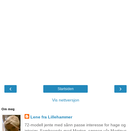
‹
›
Startsiden
Vis nettversjon
Om meg
Lene fra Lillehammer
72-modell jente med sånn passe interesse for hage og
interiør. Samboende med Morten, sønnen vår Martinus,