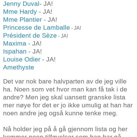
Jenny Duval
- JA!
Mme Hardy
- JA!
Mme Plantier
- JA!
Princesse de Lamballe
- JA!
Président de Sèze
- JA!
Maxima
- JA!
Ispahan
- JA!
Louise Odier
- JA!
Amethyste
Det var nok bare halvparten av de jeg ville
ha. Noen som vet hvor man kan få tak i de
andre? Men jeg skal uansett granske lista
mer nøye for det er jo ikke umulig at han har
noen andre jeg også kunne tenke meg.
Nå holder jeg på å gå gjennom lista og her
kommer noen tilføyelser som han har på